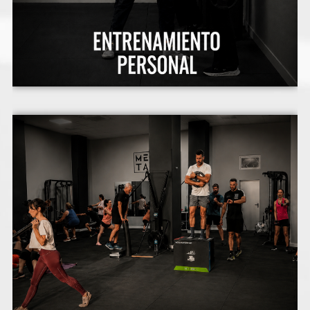
Entrenamientos funcionales en Grupo:
Nuestras sesiones incluyen ejercicios de
Fuerza, Cardiovasculares, Movilidad articular
y Estiramientos. Estos entrenamientos son
muy variados y dinámicos mejorando su
condición física y rendimiento. Encontraras
diferentes niveles para que se adapten a tu
objetivo.