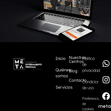
Nuestros
Inicio
Política
Centros
de
Quiénes
privacidad
Blog
somos
Contacto
Condiciones
Servicios
de uso
Preferencias
de
meta
cookies